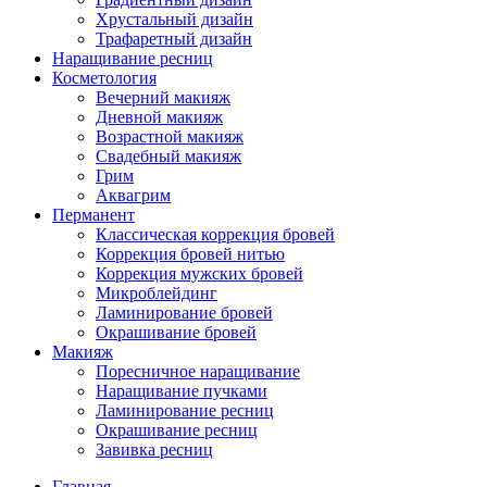
Хрустальный дизайн
Трафаретный дизайн
Наращивание ресниц
Косметология
Вечерний макияж
Дневной макияж
Возрастной макияж
Свадебный макияж
Грим
Аквагрим
Перманент
Классическая коррекция бровей
Коррекция бровей нитью
Коррекция мужских бровей
Микроблейдинг
Ламинирование бровей
Окрашивание бровей
Макияж
Поресничное наращивание
Наращивание пучками
Ламинирование ресниц
Окрашивание ресниц
Завивка ресниц
Главная