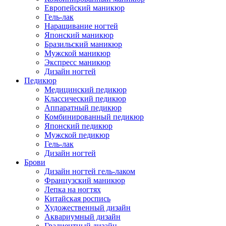
Европейский маникюр
Гель-лак
Наращивание ногтей
Японский маникюр
Бразильский маникюр
Мужской маникюр
Экспресс маникюр
Дизайн ногтей
Педикюр
Медицинский педикюр
Классический педикюр
Аппаратный педикюр
Комбинированный педикюр
Японский педикюр
Мужской педикюр
Гель-лак
Дизайн ногтей
Брови
Дизайн ногтей гель-лаком
Французский маникюр
Лепка на ногтях
Китайская роспись
Художественный дизайн
Аквариумный дизайн
Градиентный дизайн