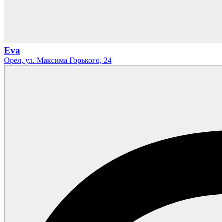
Eva
Орел,
ул. Максима Горького,
24