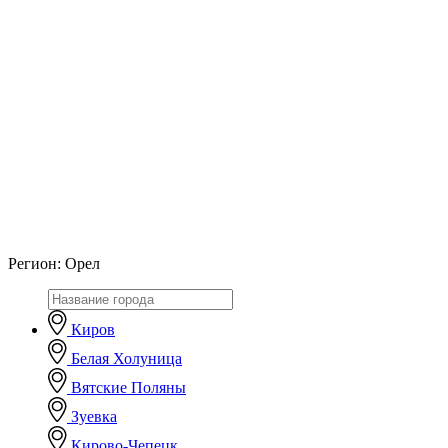
Регион:
Орел
Киров
Белая Холуница
Вятские Поляны
Зуевка
Кирово-Чепецк