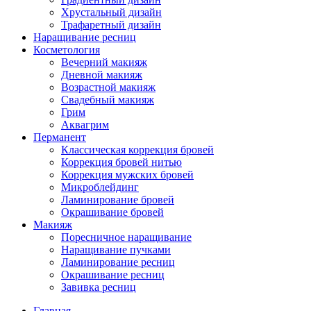
Хрустальный дизайн
Трафаретный дизайн
Наращивание ресниц
Косметология
Вечерний макияж
Дневной макияж
Возрастной макияж
Свадебный макияж
Грим
Аквагрим
Перманент
Классическая коррекция бровей
Коррекция бровей нитью
Коррекция мужских бровей
Микроблейдинг
Ламинирование бровей
Окрашивание бровей
Макияж
Поресничное наращивание
Наращивание пучками
Ламинирование ресниц
Окрашивание ресниц
Завивка ресниц
Главная