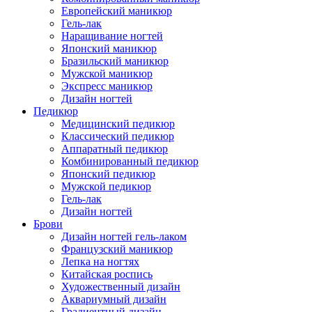
Европейский маникюр
Гель-лак
Наращивание ногтей
Японский маникюр
Бразильский маникюр
Мужской маникюр
Экспресс маникюр
Дизайн ногтей
Педикюр
Медицинский педикюр
Классический педикюр
Аппаратный педикюр
Комбинированный педикюр
Японский педикюр
Мужской педикюр
Гель-лак
Дизайн ногтей
Брови
Дизайн ногтей гель-лаком
Французский маникюр
Лепка на ногтях
Китайская роспись
Художественный дизайн
Аквариумный дизайн
Градиентный дизайн