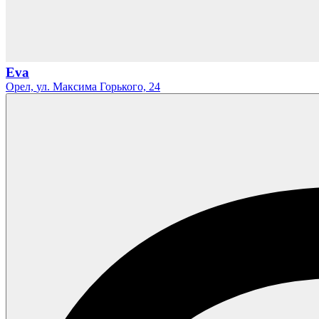
Eva
Орел,
ул. Максима Горького,
24