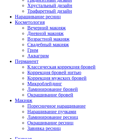
Хрустальный дизайн
Трафаретный дизайн
Наращивание ресниц
Косметология
Вечерний макияж
Дневной макияж
Возрастной макияж
Свадебный макияж
Грим
Аквагрим
Перманент
Классическая коррекция бровей
Коррекция бровей нитью
Коррекция мужских бровей
Микроблейдинг
Ламинирование бровей
Окрашивание бровей
Макияж
Поресничное наращивание
Наращивание пучками
Ламинирование ресниц
Окрашивание ресниц
Завивка ресниц
Главная