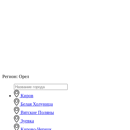
Регион:
Орел
Киров
Белая Холуница
Вятские Поляны
Зуевка
Кирово-Чепецк