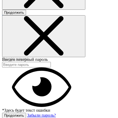
Продолжить
©2017-2020 beautybox.ru
Договор-оферта
Пользовательское соглашение
Политика конфиденциальности
Приложение
Введен неверный пароль
*Здесь будет текст ошибки
Забыли пароль?
Продолжить