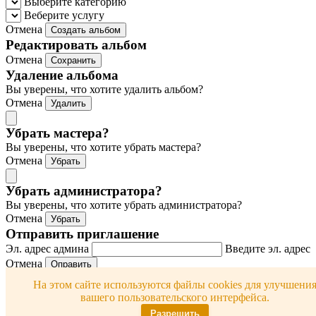
Выберите категорию
Веберите услугу
Отмена
Создать альбом
Редактировать альбом
Отмена
Сохранить
Удаление альбома
Вы уверены, что хотите удалить альбом?
Отмена
Удалить
Убрать мастера?
Вы уверены, что хотите убрать мастера?
Отмена
Убрать
Убрать администратора?
Вы уверены, что хотите убрать администратора?
Отмена
Убрать
Отправить приглашение
Эл. адрес админа
Введите эл. адрес
Отмена
Оправить
Отправить приглашение
На этом сайте используются файлы cookies для улучшени
Эл. адрес мастера
Введите эл.
вашего пользовательского интерфейса.
адрес
Разрешить