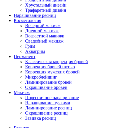
Хрустальный дизайн
Трафаретный дизайн
Наращивание ресниц
Косметология
Вечерний макияж
Дневной макияж
Возрастной макияж
Свадебный макияж
Грим
Аквагрим
Перманент
Классическая коррекция бровей
Коррекция бровей нитью
Коррекция мужских бровей
Микроблейдинг
Ламинирование бровей
Окрашивание бровей
Макияж
Поресничное наращивание
Наращивание пучками
Ламинирование ресниц
Окрашивание ресниц
Завивка ресниц
Главная