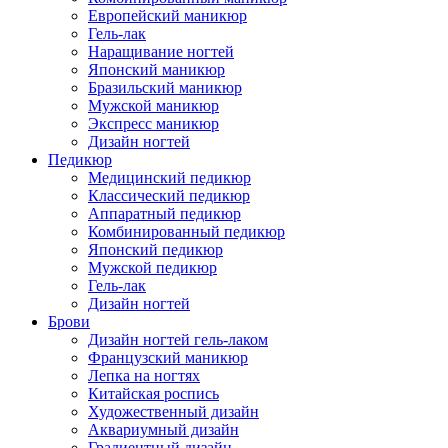
Европейский маникюр
Гель-лак
Наращивание ногтей
Японский маникюр
Бразильский маникюр
Мужской маникюр
Экспресс маникюр
Дизайн ногтей
Педикюр
Медицинский педикюр
Классический педикюр
Аппаратный педикюр
Комбинированный педикюр
Японский педикюр
Мужской педикюр
Гель-лак
Дизайн ногтей
Брови
Дизайн ногтей гель-лаком
Французский маникюр
Лепка на ногтях
Китайская роспись
Художественный дизайн
Аквариумный дизайн
Градиентный дизайн