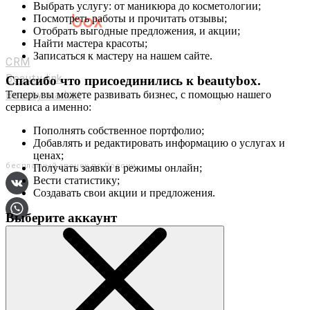
Выбрать услугу: от маникюра до косметологии;
Посмотреть работы и прочитать отзывы;
Отобрать выгодные предложения, и акции;
Мастерам и салонам
Найти мастера красоты;
Записаться к мастеру на нашем сайте.
CRM
Beauty link
Спасибо что присоединились к
beautybox
.
Beauty market
Теперь вы можете развивать бизнес, с помощью нашего
сервиса а именно:
Приложение
Мы в соц. сетях
Пополнять собственное портфолио;
Добавлять и редактировать информацию о услугах и
+7 (800) 551-80-29
ценах;
бесплатный звонок по России
Получать заявки в режимы онлайн;
Вести статистику;
Создавать свои акции и предложения.
Выберите аккаунт
О сервисе
Контакты