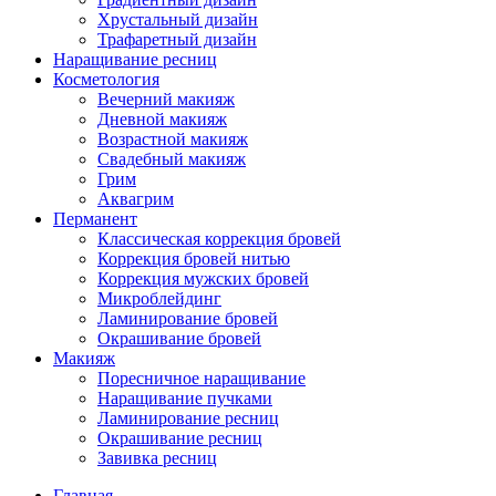
Хрустальный дизайн
Трафаретный дизайн
Наращивание ресниц
Косметология
Вечерний макияж
Дневной макияж
Возрастной макияж
Свадебный макияж
Грим
Аквагрим
Перманент
Классическая коррекция бровей
Коррекция бровей нитью
Коррекция мужских бровей
Микроблейдинг
Ламинирование бровей
Окрашивание бровей
Макияж
Поресничное наращивание
Наращивание пучками
Ламинирование ресниц
Окрашивание ресниц
Завивка ресниц
Главная