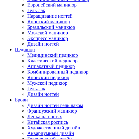
Европейский маникюр
Гель-лак
Наращивание ногтей
Японский маникюр
Бразильский маникюр
Мужской маникюр
Экспресс маникюр
Дизайн ногтей
Педикюр
Медицинский педикюр
Классический педикюр
Аппаратный педикюр
Комбинированный педикюр
Японский педикюр
Мужской педикюр
Гель-лак
Дизайн ногтей
Брови
Дизайн ногтей гель-лаком
Французский маникюр
Лепка на ногтях
Китайская роспись
Художественный дизайн
Аквариумный дизайн
Градиентный дизайн