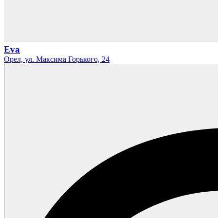
Eva
Орел,
ул. Максима Горького,
24