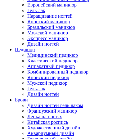
Европейский маникюр
Гель-лак
Наращивание ногтей
Японский маникюр
Бразильский маникюр
Мужской маникюр
Экспресс маникюр
Дизайн ногтей
Педикюр
Медицинский педикюр
Классический педикюр
Аппаратный педикюр
Комбинированный педикюр
Японский педикюр
Мужской педикюр
Гель-лак
Дизайн ногтей
Брови
Дизайн ногтей гель-лаком
Французский маникюр
Лепка на ногтях
Китайская роспись
Художественный дизайн
Аквариумный дизайн
Градиентный дизайн