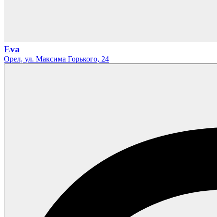
Eva
Орел,
ул. Максима Горького,
24