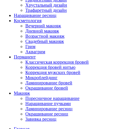
Хрустальный дизайн
Трафаретный дизайн
Наращивание ресниц
Косметология
Вечерний макияж
Дневной макияж
Возрастной макияж
Свадебный макияж
Грим
Аквагрим
Перманент
Классическая коррекция бровей
Коррекция бровей нитью
Коррекция мужских бровей
Микроблейдинг
Ламинирование бровей
Окрашивание бровей
Макияж
Поресничное наращивание
Наращивание пучками
Ламинирование ресниц
Окрашивание ресниц
Завивка ресниц
Главная