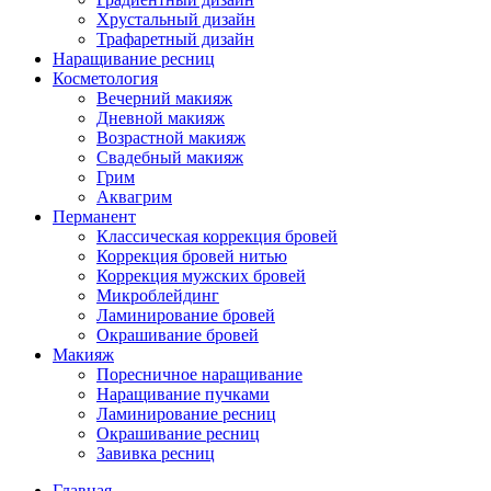
Хрустальный дизайн
Трафаретный дизайн
Наращивание ресниц
Косметология
Вечерний макияж
Дневной макияж
Возрастной макияж
Свадебный макияж
Грим
Аквагрим
Перманент
Классическая коррекция бровей
Коррекция бровей нитью
Коррекция мужских бровей
Микроблейдинг
Ламинирование бровей
Окрашивание бровей
Макияж
Поресничное наращивание
Наращивание пучками
Ламинирование ресниц
Окрашивание ресниц
Завивка ресниц
Главная