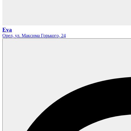
Eva
Орел,
ул. Максима Горького,
24