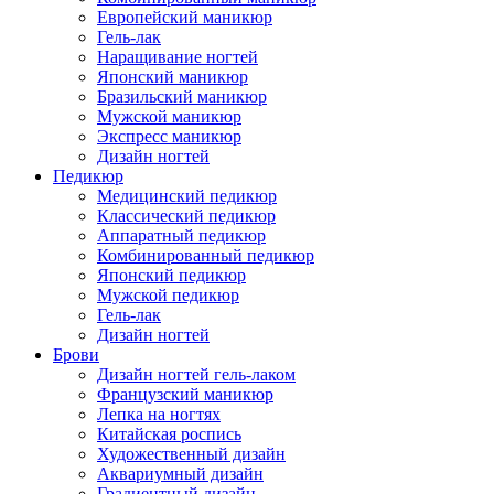
Европейский маникюр
Гель-лак
Наращивание ногтей
Японский маникюр
Бразильский маникюр
Мужской маникюр
Экспресс маникюр
Дизайн ногтей
Педикюр
Медицинский педикюр
Классический педикюр
Аппаратный педикюр
Комбинированный педикюр
Японский педикюр
Мужской педикюр
Гель-лак
Дизайн ногтей
Брови
Дизайн ногтей гель-лаком
Французский маникюр
Лепка на ногтях
Китайская роспись
Художественный дизайн
Аквариумный дизайн
Градиентный дизайн